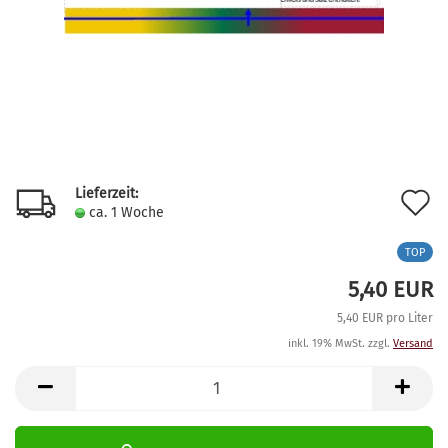
Lieferzeit:
A
ca. 1 Woche
d
TOP
M
5,40 EUR
5,40 EUR pro Liter
inkl. 19% MwSt. zzgl.
Versand