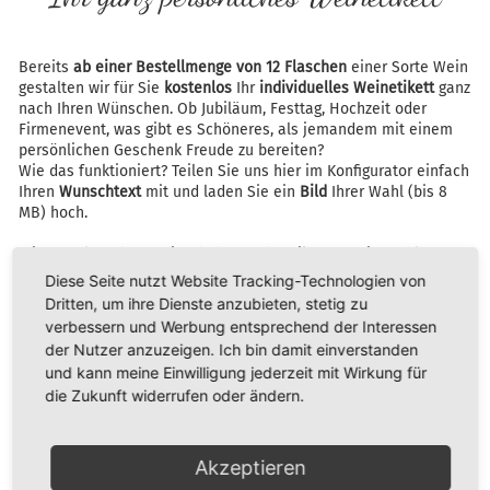
Bereits
ab einer Bestellmenge von 12 Flaschen
einer Sorte Wein
gestalten wir für Sie
kostenlos
Ihr
individuelles Weinetikett
ganz
nach Ihren Wünschen. Ob Jubiläum, Festtag, Hochzeit oder
Firmenevent, was gibt es Schöneres, als jemandem mit einem
persönlichen Geschenk Freude zu bereiten?
Wie das funktioniert? Teilen Sie uns hier im Konfigurator einfach
Ihren
Wunschtext
mit und laden Sie ein
Bild
Ihrer Wahl (bis 8
MB) hoch.
Wir gestalten dann zeitnah Ihr Sonderetikett für Sie und lassen
Ihnen zu der uns mitgeteilten Emailadresse einen Probeabzug
Diese Seite nutzt Website Tracking-Technologien von
zukommen. Natürlich müssen beim individuellen Etikett auch
Dritten, um ihre Dienste anzubieten, stetig zu
die gesetzlich notwendigen Bestandteile gewahrt bleiben.
verbessern und Werbung entsprechend der Interessen
der Nutzer anzuzeigen. Ich bin damit einverstanden
und kann meine Einwilligung jederzeit mit Wirkung für
die Zukunft widerrufen oder ändern.
Akzeptieren